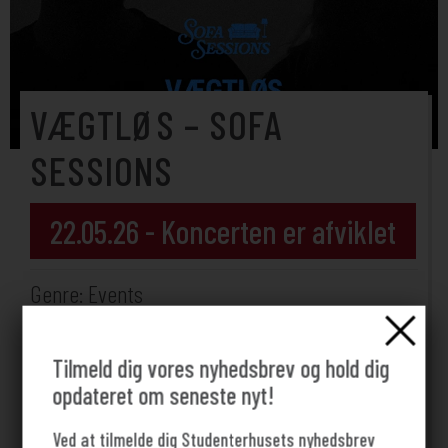
VÆGTLØS – SOFA
SESSIONS
22.05.26 - Koncerten er afviklet
Genre: Events
Gratis
Tilmeld dig vores nyhedsbrev og hold dig
Start: 16:00
opdateret om seneste nyt!
Cafeen
Ved at tilmelde dig Studenterhusets nyhedsbrev