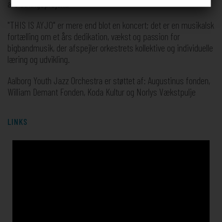
afslutningsprojekt.
"THIS IS AYJO" er mere end blot en koncert; det er en musikalsk
fortælling om et års dedikation, vækst og passion for
bigbandmusik, der afspejler orkestrets kollektive og individuelle
læring og udvikling.
Aalborg Youth Jazz Orchestra er støttet af: Augustinus fonden,
William Demant Fonden, Koda Kultur og Norlys Vækstpulje
LINKS