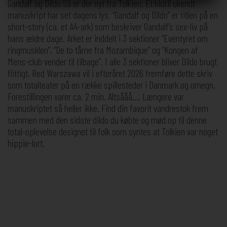
Gandalf og Dildo Så er der nyt fra Tolkien. Et hidtil ukendt
manuskript har set dagens lys. “Gandalf og Dildo” er titlen på en
short-story (ca. et A4-ark) som beskriver Gandalf’s sex-liv på
hans ældre dage. Arket er inddelt i 3 sektioner “Eventyret om
ringmusklen”, “De to tårne fra Mozambique” og “Kongen af
Mens-club vender til tilbage”. I alle 3 sektioner bliver Dildo brugt
flittigt. Red Warszawa vil i efteråret 2026 fremføre dette skriv
som totalteater på en række spillesteder i Danmark og omegn.
Forestillingen varer ca. 2 min. Altsååå…. Længere var
manuskriptet så heller ikke. Find din favorit vandrestok frem
sammen med den sidste dildo du købte og mød op til denne
total-oplevelse designet til folk som syntes at Tolkien var noget
hippie-lort.