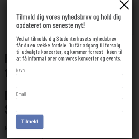
KØB BILLET
Tilmeld dig vores nyhedsbrev og hold dig
opdateret om seneste nyt!
Ved at tilmelde dig Studenterhusets nyhedsbrev
får du en række fordele. Du får adgang til forsalg
til udvalgte koncerter, og kommer forrest i køen til
Red Warszawa kommer
at få informationer om vores koncerter og events.
tilbage til Studenterhuset
Navn
DU BEHØVER IKKE AT VÆRE
Email
STUDERENDE FOR AT DELTAGE!
Tilmeld
Red Warszawa - efterår 2026