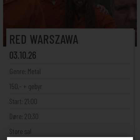
RED WARSZAWA
03.10.26
Genre: Metal
150,- + gebyr
Start: 21:00
Døre: 20:30
Store sal