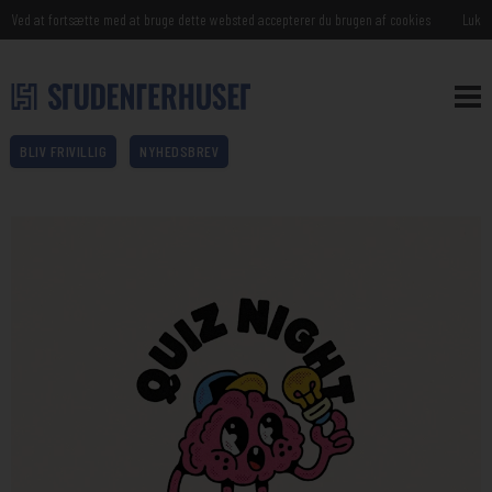
Ved at fortsætte med at bruge dette websted accepterer du brugen af cookies
Luk
BLIV FRIVILLIG
NYHEDSBREV