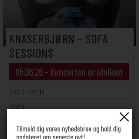
KNASERBJØRN – SOFA
SESSIONS
05.06.26 - Koncerten er afviklet
Genre: Events
Gratis
Start: 16:00
Tilmeld dig vores nyhedsbrev og hold dig
Cafeen
opdateret om seneste nyt!