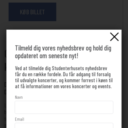
KØB BILLET
Tilmeld dig vores nyhedsbrev og hold dig
Gå ikke glip af Kalaha når de
opdateret om seneste nyt!
kommer til Studenterhuset!
Ved at tilmelde dig Studenterhusets nyhedsbrev
får du en række fordele. Du får adgang til forsalg
til udvalgte koncerter, og kommer forrest i køen til
DU BEHØVER IKKE AT VÆRE STUDERENDE FOR AT
at få informationer om vores koncerter og events.
DELTAGE
Navn
Udover at være et ekstremt medrivende og højenergisk live-
band, er Kalaha kendt for at være evigt udforskende i deres
søgen efter musikalske grænseområder og geografiske
Email
spektre. Bestående af trommehelten Emil de Waal, guitaristen