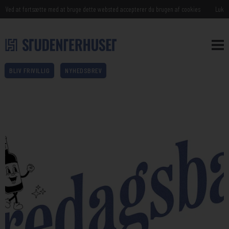
Ved at fortsætte med at bruge dette websted accepterer du brugen af cookies
Luk
BLIV FRIVILLIG
NYHEDSBREV