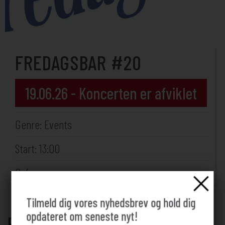
FREDAGSBAR #20
19.06.26 - Koncerten er afviklet
Genre: Events
Start: 13:00
Cafeen
Tilmeld dig vores nyhedsbrev og hold dig
opdateret om seneste nyt!
Fredagsbar på