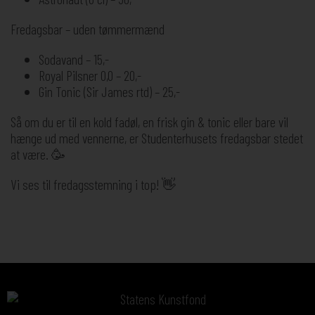
Fredagsbar – uden tømmermænd
Sodavand – 15,-
Royal Pilsner 0,0 – 20,-
Gin Tonic (Sir James rtd) – 25,-
Så om du er til en kold fadøl, en frisk gin & tonic eller bare vil
hænge ud med vennerne, er Studenterhusets fredagsbar stedet
at være. 🥳
Vi ses til fredagsstemning i top! 👋
Sponsorer