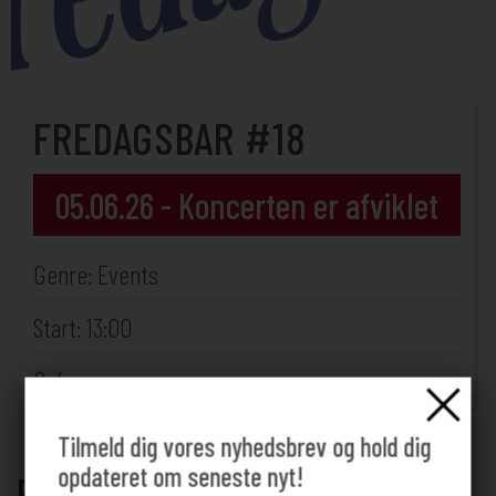
FREDAGSBAR #18
05.06.26 - Koncerten er afviklet
Genre: Events
Start: 13:00
Cafeen
Tilmeld dig vores nyhedsbrev og hold dig
opdateret om seneste nyt!
Fredagsbar på