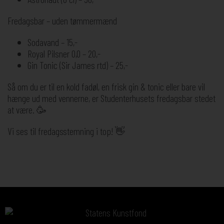
Fredagsbar – uden tømmermænd
Sodavand – 15,-
Royal Pilsner 0,0 – 20,-
Gin Tonic (Sir James rtd) – 25,-
Så om du er til en kold fadøl, en frisk gin & tonic eller bare vil
hænge ud med vennerne, er Studenterhusets fredagsbar stedet
at være. 🥳
Vi ses til fredagsstemning i top! 👋
Sponsorer