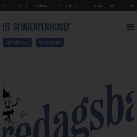
Ved at fortsætte med at bruge dette websted accepterer du brugen af cookies
Luk
BLIV FRIVILLIG
NYHEDSBREV