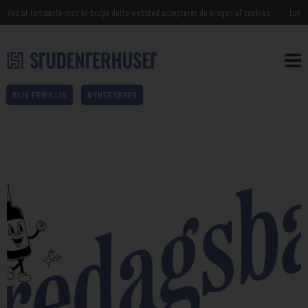
Ved at fortsætte med at bruge dette websted accepterer du brugen af cookies
Luk
BLIV FRIVILLIG
NYHEDSBREV