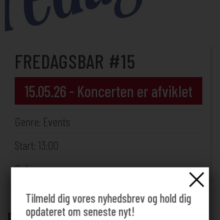
FREDAGSBAR #15
15.05.26 - Koncerten er afviklet
Genre: Events
Start: 13:00
Cafeen
Tilmeld dig vores nyhedsbrev og hold dig
opdateret om seneste nyt!
Fredagsbar på