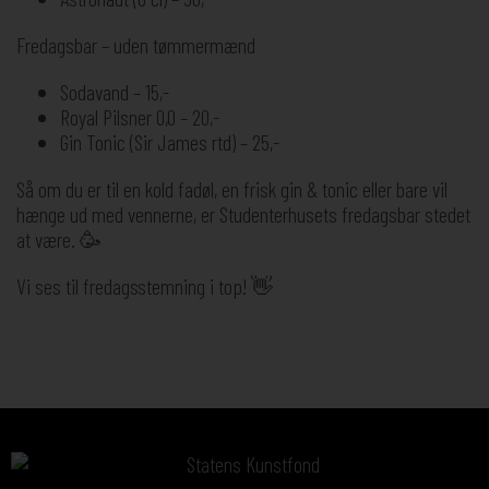
Fredagsbar – uden tømmermænd
Sodavand – 15,-
Royal Pilsner 0,0 – 20,-
Gin Tonic (Sir James rtd) – 25,-
Så om du er til en kold fadøl, en frisk gin & tonic eller bare vil
hænge ud med vennerne, er Studenterhusets fredagsbar stedet
at være. 🥳
Vi ses til fredagsstemning i top! 👋
Sponsorer