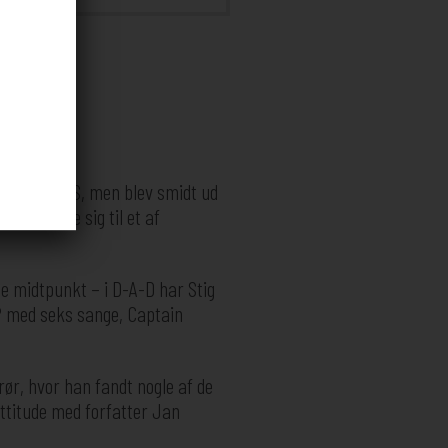
ligt bag ADS, men blev smidt ud
den vokse sig til et af
le midtpunkt – i D-A-D har Stig
LP med seks sange, Captain
ør, hvor han fandt nogle af de
attitude med forfatter Jan