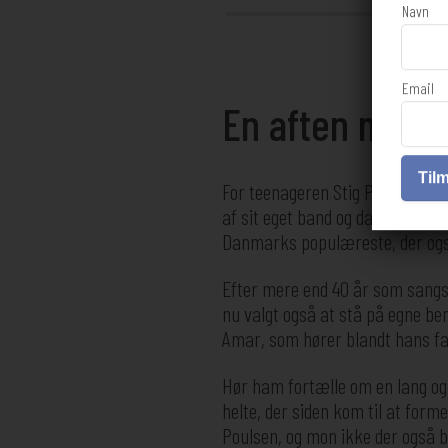
Navn
Email
En aften med S
Til
For teenageren Stig Pedersen bl
af sit eget band og dannede derf
Danmarks populæreste, der ogs
Efter mere end 40 år som sangsk
nu valgt også at stå på egne be
Amar, som hører blandt hans fa
Hør ham fortælle om en lang og 
helte, der siden kom til at for
Poulsen, og mon ikke der også bli