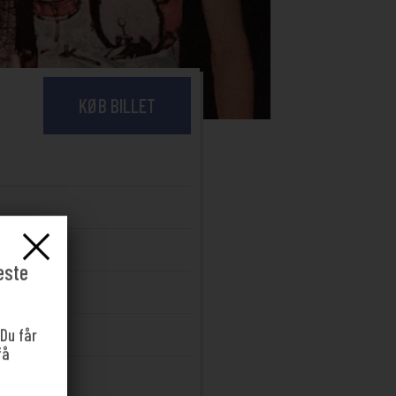
KØB BILLET
este
 Du får
få