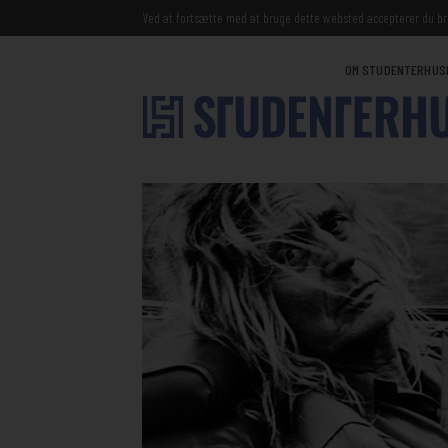
Ved at fortsætte med at bruge dette websted accepterer du br
OM STUDENTERHUS