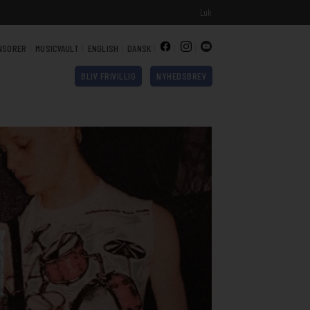
Luk
NSORER
MUSICVAULT
ENGLISH
DANSK
BLIV FRIVILLIG
NYHEDSBREV