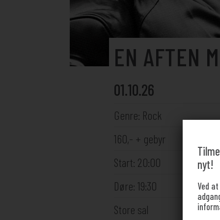
EN AFTEN M
01.10.26
Genre: Rock
160,- + gebyr
Tilme
Start: 20:00
nyt!
Døre: 19:30
Ved at
adgang 
inform
Store sal