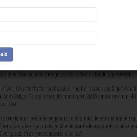
tig – foredrag
meld
ev punk et springbræt til en karriere i musik. Han stod oprinde
or i stedet Disneyland After Dark som et hævnband! Det skulle si
å nyder stor succes mange steder uden for landets grænser.
river, tekstforfatter og bassist – og for mange også det visuel
n. Som Stigge Nasty udsendte han i april 2026 sin første mini-
voritter.
farverig karriere, der begyndte med punktidens musikalske opr
me ham. Det sker i en underholdende samtale om punk, vrede og 
ver plads til en røverhistorie eller to?