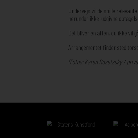
Undervejs vil de spille relevan
herunder ikke-udgivne optagelser
Det bliver en aften, du ikke vil gå
Arrangementet finder sted torsd
(Fotos: Karen Rosetzsky / priva
Sponsorer