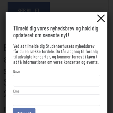
KØB BILLET
Tilmeld dig vores nyhedsbrev og hold dig
opdateret om seneste nyt!
Elias Rønnenfelt udgiver nyt
Ved at tilmelde dig Studenterhusets nyhedsbrev
får du en række fordele. Du får adgang til forsalg
album Speak Daggers og
til udvalgte koncerter, og kommer forrest i køen til
at få informationer om vores koncerter og events.
spiller koncert på
Navn
Studenterhuset 17. september
2026
Email
DU BEHØVER IKKE AT VÆRE STUDERENDE FOR AT